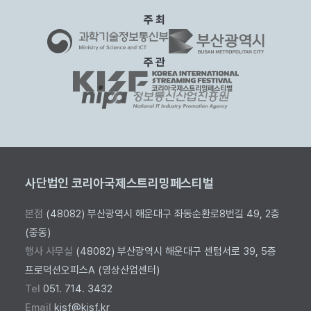
주최
주관
사단법인 코리아국제스트리밍페스티벌
본점
(48082) 부산광역시 해운대구 좌동순환로8번길 49, 2층
(중동)
행사 사무실
(48082) 부산광역시 해운대구 센텀서로 39, 5층
프로덕션오피스A (영상산업센터)
Tel
051. 714. 3432
Email
kisf@kisf.kr