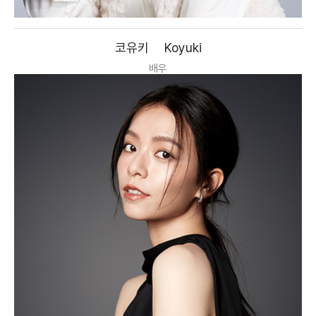
코유키
Koyuki
배우