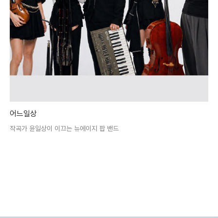
어느일상
작곡가 윤일상이 이끄는 뉴에이지 팝 밴드